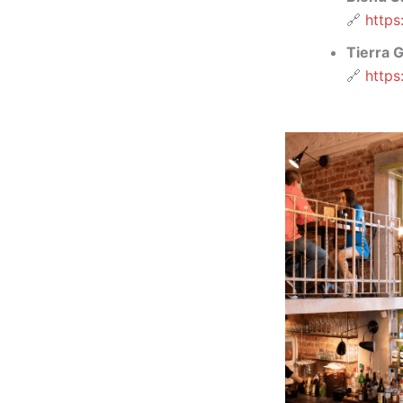
🔗
https
Tierra 
🔗
https