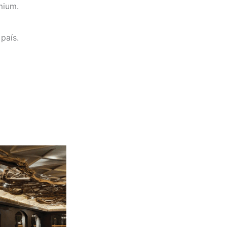
mium.
país.