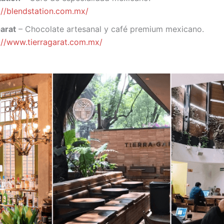
://blendstation.com.mx/
Garat
– Chocolate artesanal y café premium mexicano.
://www.tierragarat.com.mx/