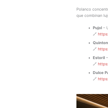
Polanco concentr
que combinan luj
Pujol
– U
🔗
https
Quinton
🔗
https
Estoril
–
🔗
https
Dulce Pa
🔗
https