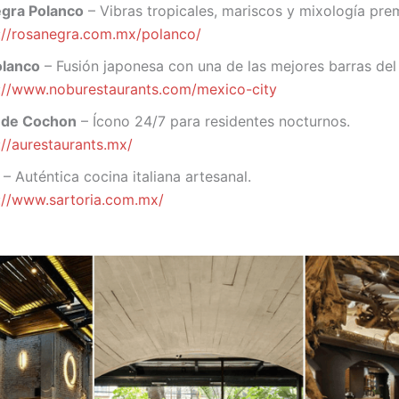
gra Polanco
– Vibras tropicales, mariscos y mixología pre
://rosanegra.com.mx/polanco/
lanco
– Fusión japonesa con una de las mejores barras del 
://www.noburestaurants.com/mexico-city
 de Cochon
– Ícono 24/7 para residentes nocturnos.
://aurestaurants.mx/
– Auténtica cocina italiana artesanal.
://www.sartoria.com.mx/