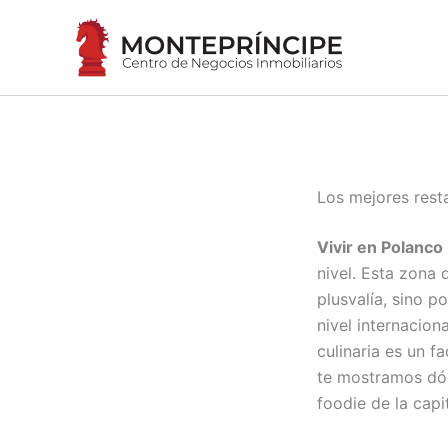
Ir
al
contenido
Los mejores rest
Vivir en Polanco
nivel. Esta zona 
plusvalía, sino p
nivel internacion
culinaria es un f
te mostramos dón
foodie de la capit