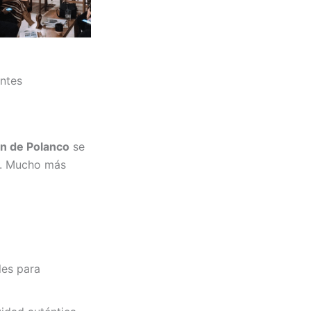
antes
n de Polanco
se
a. Mucho más
les para