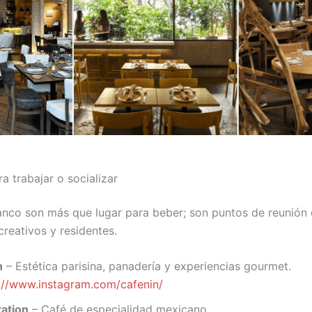
a trabajar o socializar
anco son más que lugar para beber; son puntos de reunión
reativos y residentes.
n
– Estética parisina, panadería y experiencias gourmet.
://www.instagram.com/cafenin/
tation
– Café de especialidad mexicano.