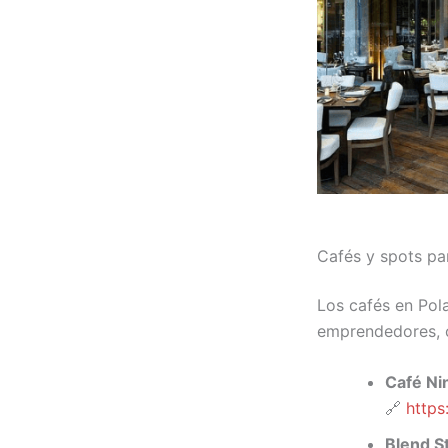
Cafés y spots par
Los cafés en Pol
emprendedores, c
Café Ni
🔗
https
Blend S