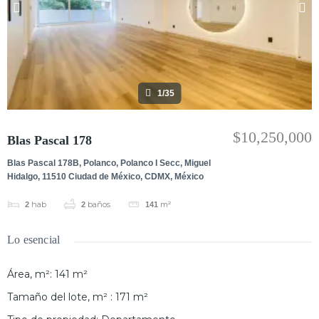
1/35
$10,250,000
Blas Pascal 178
Blas Pascal 178B, Polanco, Polanco I Secc, Miguel
Hidalgo, 11510 Ciudad de México, CDMX, México
hab
baños
m²
2
2
141
Lo esencial
Área, m²
:
141
m²
Tamaño del lote, m²
:
171
m²