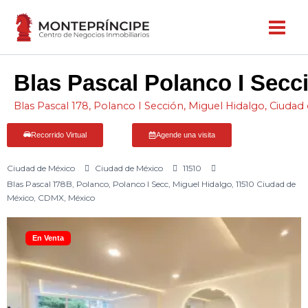
Ir
al
contenido
Blas Pascal Polanco I Secc
Blas Pascal 178, Polanco I Sección, Miguel Hidalgo, Ciuda
Recorrido Virtual
Agende una visita
Ciudad de México
Ciudad de México
11510
Blas Pascal 178B, Polanco, Polanco I Secc, Miguel Hidalgo, 11510 Ciudad de
México, CDMX, México
En Venta