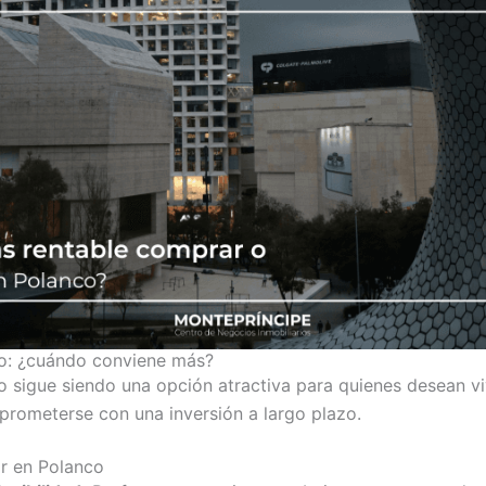
co: ¿cuándo conviene más?
o sigue siendo una opción atractiva para quienes desean vi
rometerse con una inversión a largo plazo.
ar en Polanco