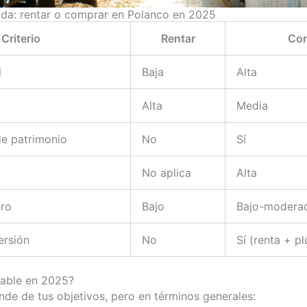
da: rentar o comprar en Polanco en 2025
Criterio
Rentar
Co
l
Baja
Alta
Alta
Media
de patrimonio
No
Sí
No aplica
Alta
ero
Bajo
Bajo-modera
ersión
No
Sí (renta + pl
table en 2025?
nde de tus objetivos, pero en términos generales: