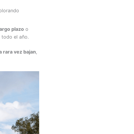
xplorando
largo plazo
o
todo el año.
a rara vez bajan
,