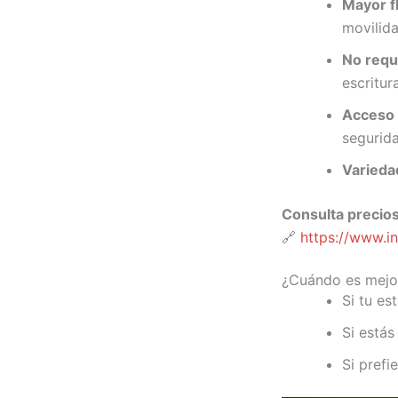
Mayor fl
movilida
No requi
escritur
Acceso 
segurida
Varieda
Consulta precios
🔗
https://www.i
¿Cuándo es mejor
Si tu e
Si estás
Si prefi