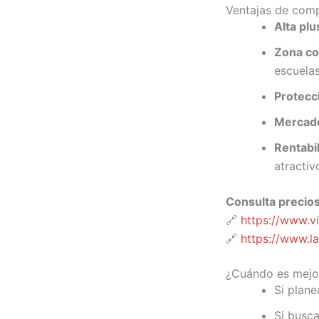
Ventajas de com
Alta plu
Zona c
escuelas
Protecci
Mercado
Rentabil
atractiv
Consulta precios
🔗
https://www.v
🔗
https://www.l
¿Cuándo es mejo
Si plane
Si busca