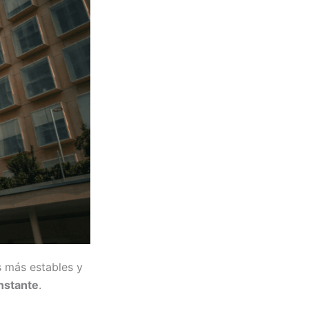
s más estables y
nstante
.