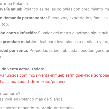
prar en Polanco
svalía anual:
Polanco es de las colonias con crecimiento má
on demanda permanente:
Ejecutivos, expatriados, familias
 top.
ón contra inflación:
El valor del metro cuadrado sigue sub
 premium estable:
Ideal para inversiones a mediano y lar
idad por renta:
Propiedades bien ubicadas pueden generar
o.
 de venta actualizados:
ivanuncios.com.mx/s-venta-inmuebles/miguel-hidalgo/pola
ahaus.mx/ciudad-de-mexico/polanco
r comprar?
as vivir en Polanco más de 5 años.
s ahorrar pagando tu propio patrimonio.