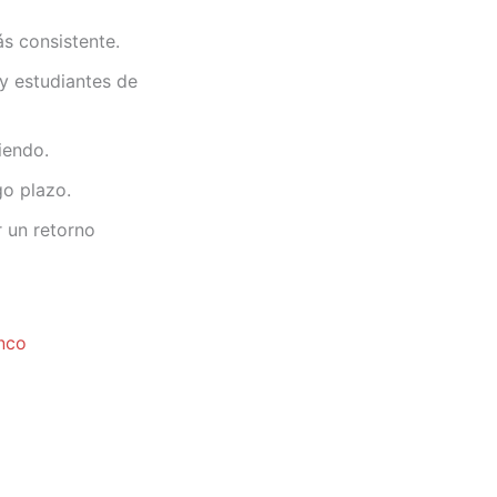
s consistente.
 y estudiantes de
iendo.
go plazo.
 un retorno
nco