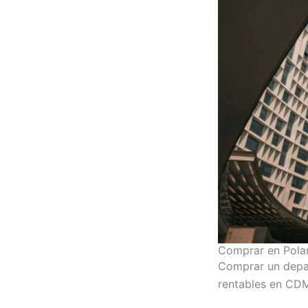
Comprar en Polan
Comprar un depar
rentables en CD