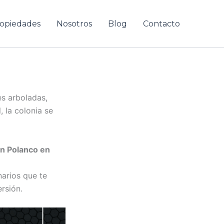
opiedades
Nosotros
Blog
Contacto
s arboladas,
, la colonia se
en Polanco en
narios que te
rsión.