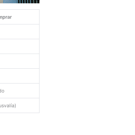
mprar
do
usvalía)