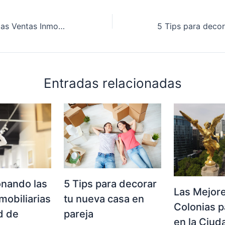
Revolucionando las Ventas Inmobiliarias en Ciudad de México: La Alianza de Tecnología y Fotografía
Entradas relacionadas
onando las
5 Tips para decorar
Las Mejor
mobiliarias
tu nueva casa en
Colonias pa
d de
pareja
en la Ciud