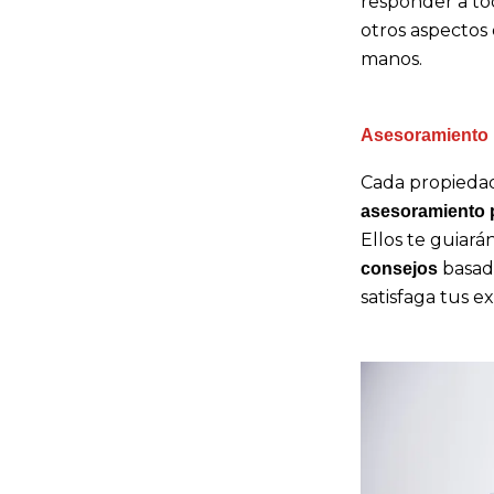
responder a tod
otros aspectos
manos.
Asesoramiento 
Cada propiedad
asesoramiento 
Ellos te guiará
basado
consejos
satisfaga tus e