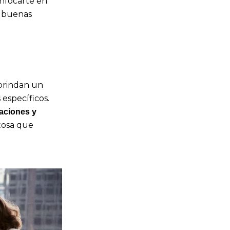
enfocarte en
n buenas
 brindan un
 específicos.
aciones y
itosa que