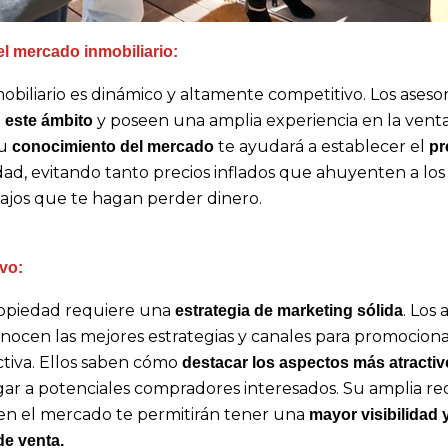
el mercado inmobiliario:
biliario es dinámico y altamente competitivo. Los asesor
y poseen una amplia experiencia en la vent
 este ámbito
Su
te ayudará a establecer el
conocimiento del mercado
pr
dad, evitando tanto precios inflados que ahuyenten a lo
ajos que te hagan perder dinero.
ivo:
opiedad requiere una
. Los 
estrategia de marketing sólida
conocen las mejores estrategias y canales para promocion
tiva. Ellos saben cómo
destacar los aspectos más atractiv
gar a potenciales compradores interesados. Su amplia re
 en el mercado te permitirán tener una
mayor visibilidad
e venta.