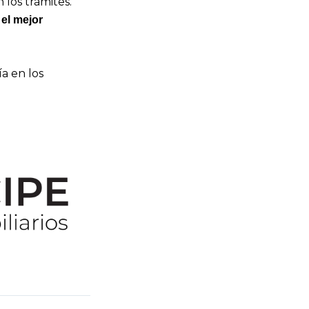
los trámites.
el mejor
a en los