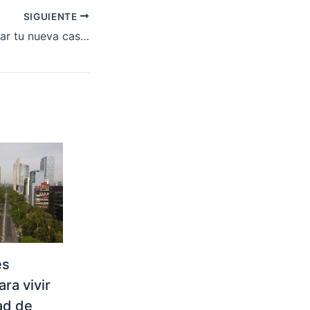
SIGUIENTE
5 Tips para decorar tu nueva casa en pareja
es
ra vivir
ad de