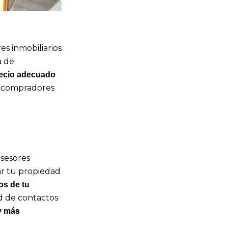
es inmobiliarios
a de
ecio adecuado
s compradores
asesores
ar tu propiedad
os de tu
d de contactos
 y más