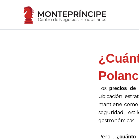
Ir
al
contenido
¿Cuánt
Polan
Los
precios de
ubicación estr
mantiene como un
seguridad, est
gastronómicas.
Pero…
¿cuánto 