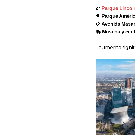
🌿
Parque Lincol
🌳
Parque Améri
💎
Avenida Masa
🎭
Museos y cent
…aumenta signifi