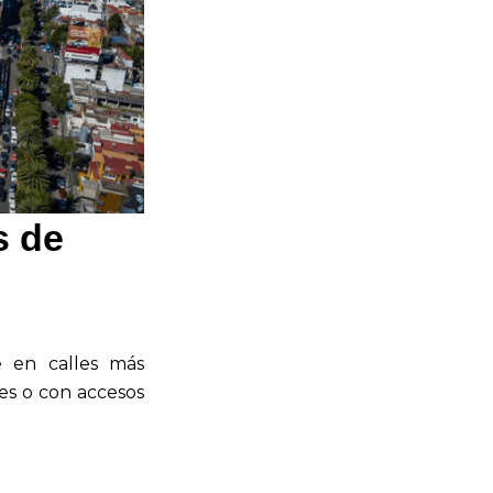
s de
e en calles más
ues o con accesos