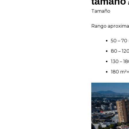
tamaño
Tamaño
Rango aproxim
50 – 70
80 – 12
130 – 1
180 m²+