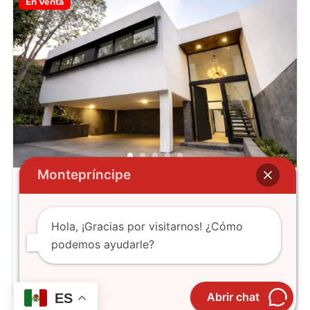
En Venta
Montepríncipe
Guadalupe 1018
$19,750,000
Hola, ¡Gracias por visitarnos! ¿Cómo
5
hab
5
baños
408
m²
podemos ayudarle?
Guadalupe, Lomas de San Ángel Inn, Ciudad de México, CDMX,
México
Abrir chat
ES