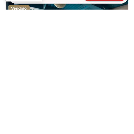
Vendido
Edificio Uso Mixto Cuajimalpa
$21,500,000
2000
m²
Julián Adame 175, Jesús del Monte, Cuajimalpa de Morelos