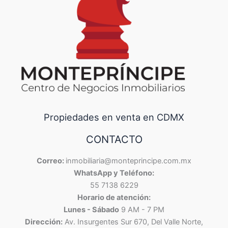
Propiedades en venta en CDMX
CONTACTO
Correo:
inmobiliaria@monteprincipe.com.mx
Agenda una visita
WhatsApp y Teléfono:
55 7138 6229
Horario de atención:
Ciudad de México
Ciudad de México
05200
Lunes - Sábado
9 AM - 7 PM
Julián Adame 175, Jesús del Monte, Cuajimalpa de Morelos
Dirección:
Av. Insurgentes Sur 670, Del Valle Norte,