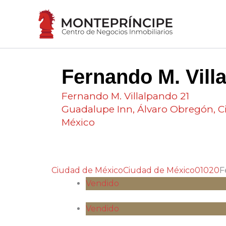
Ir
al
contenido
Fernando M. Vill
Fernando M. Villalpando 21
Guadalupe Inn, Álvaro Obregón, C
México
Ciudad de México
Ciudad de México
01020
F
Vendido
Vendido