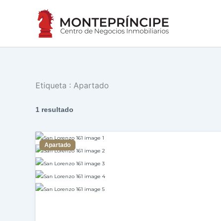
Ir
al
contenido
Etiqueta :
Apartado
1 resultado
Apartado