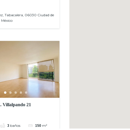
ez, Tabacalera, 06030 Ciudad de
 México
 Villalpando 21
baños
m²
3
150