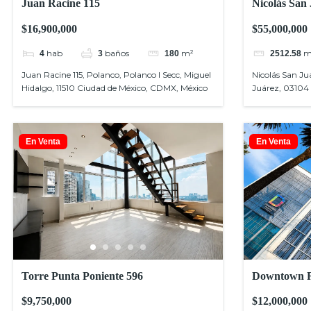
Juan Racine 115
Nicolás San
$16,900,000
$55,000,000
hab
baños
m²
m
4
3
180
2512.58
Juan Racine 115, Polanco, Polanco I Secc, Miguel
Nicolás San Jua
Hidalgo, 11510 Ciudad de México, CDMX, México
Juárez, 03104
En Venta
En Venta
Torre Punta Poniente 596
Downtown 
$9,750,000
$12,000,000