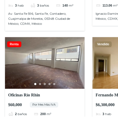
hab
baños
m²
m²
3
3
140
113.06
Av. Santa Fe 596, Santa Fe, Contadero,
Ignacio Ramír
Cuajimalpa de Morelos, 05348 Ciudad de
México, CDMX,
México, CDMX, México
Renta
Vendido
Oficinas Río Rhin
Fernando M.
$60,000
$6,300,000
Por Mes Más IVA
baños
m²
hab
2
200
3