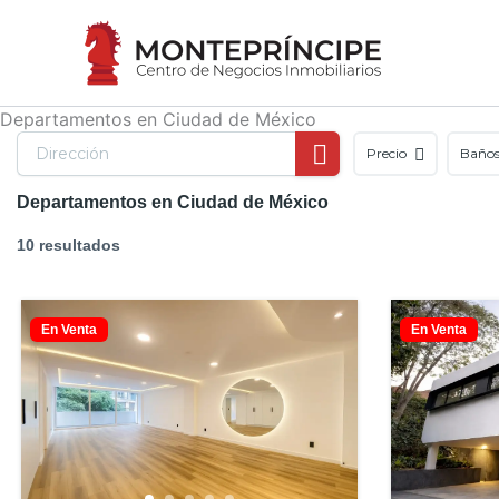
Ir
al
contenido
Departamentos en Ciudad de México
Precio
Baño
Departamentos en Ciudad de México
10 resultados
En Venta
En Venta