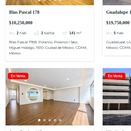
Blas Pascal 178
Guadalupe 
$10,250,000
$19,750,000
hab
baños
m²
hab
2
2
141
5
Blas Pascal 178B, Polanco, Polanco I Secc,
Guadalupe, Lo
Miguel Hidalgo, 11510 Ciudad de México, CDMX,
México, CDMX,
México
En Venta
En Venta