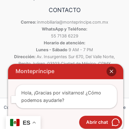
CONTACTO
Correo:
inmobiliaria@monteprincipe.com.mx
WhatsApp y Teléfono:
55 7138 6229
Horario de atención:
Lunes - Sábado
9 AM - 7 PM
Dirección:
Av. Insurgentes Sur 670, Del Valle Norte,
Benito Juárez, 03103 Ciudad de México, CDMX
Montepríncipe
Hola, ¡Gracias por visitarnos! ¿Cómo
podemos ayudarle?
Copyright © 2026 Montepríncipe | Powered by Montepríncipe
Política de Privacidad
Abrir chat
ES