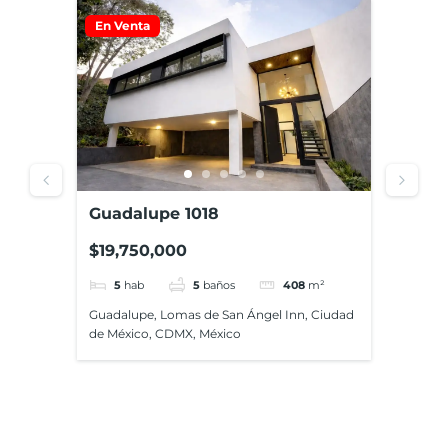
En Venta
En Ve
Guadalupe 1018
Juan
$19,750,000
$16,
5
hab
5
baños
408
m²
4
ecc,
Guadalupe, Lomas de San Ángel Inn, Ciudad
Juan R
,
de México, CDMX, México
Miguel
CDMX,