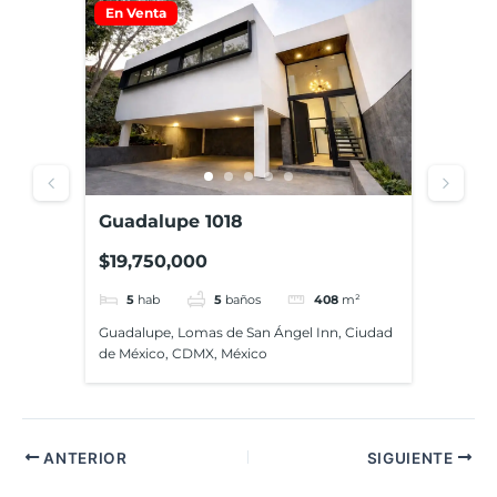
En Venta
En Ve
Guadalupe 1018
Juan
$19,750,000
$16,
5
hab
5
baños
408
m²
4
ecc,
Guadalupe, Lomas de San Ángel Inn, Ciudad
Juan R
,
de México, CDMX, México
Miguel
CDMX,
ANTERIOR
SIGUIENTE