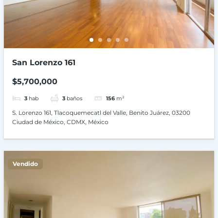
San Lorenzo 161
$5,700,000
3
hab
3
baños
156
m²
S. Lorenzo 161, Tlacoquemecatl del Valle, Benito Juárez, 03200
Ciudad de México, CDMX, México
Vendido