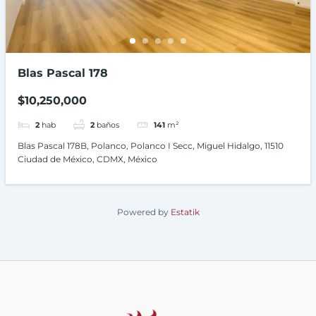
Blas Pascal 178
$10,250,000
2
hab
2
baños
141
m²
Blas Pascal 178B, Polanco, Polanco I Secc, Miguel Hidalgo, 11510
Ciudad de México, CDMX, México
Powered by
Estatik