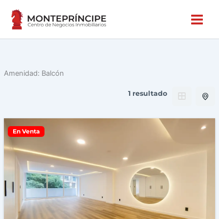
Ir
al
contenido
Amenidad:
Balcón
1 resultado
En Venta